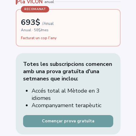
Pla VICON
· anual
RECOMANAT
693$
/Anual
Anual · 58$/mes
Facturat un cop l'any
Totes les subscripcions comencen
amb una prova gratuïta d'una
setmanes que inclou:
Accés total al Mètode en 3
idiomes
Acompanyament terapèutic
Començar prova gratuïta