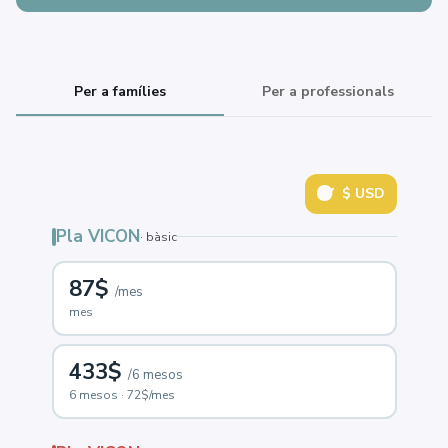
Per a famílies
Per a professionals
$ USD
Pla VICON
· bàsic
87$
/mes
mes
433$
/6 mesos
6 mesos · 72$/mes