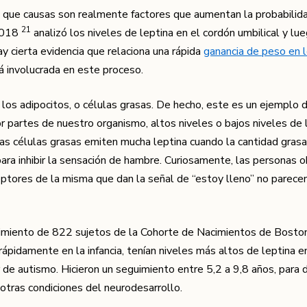
ás que causas son realmente factores que aumentan la probabili
​21​
 2018
analizó los niveles de leptina en el cordón umbilical y lue
y cierta evidencia que relaciona una rápida
ganancia de peso en 
stá involucrada en este proceso.
los adipocitos, o células grasas. De hecho, este es un ejemplo 
 partes de nuestro organismo, altos niveles o bajos niveles de 
las células grasas emiten mucha leptina cuando la cantidad gra
para inhibir la sensación de hambre. Curiosamente, las personas 
ceptores de la misma que dan la señal de “estoy lleno” no parecen
uimiento de 822 sujetos de la Cohorte de Nacimientos de Boston
idamente en la infancia, tenían niveles más altos de leptina en
r de autismo. Hicieron un seguimiento entre 5,2 a 9,8 años, para
 otras condiciones del neurodesarrollo.