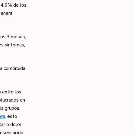
 84,6% de los
genera
mos 3 meses;
es síntomas,
ma comórbida
s entre los
olucrados en
os grupos,
ra,
esto
tar o dolor
r sensación