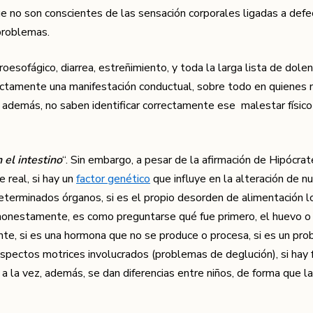
 no son conscientes de las sensación corporales ligadas a defeca
problemas.
esofágico, diarrea, estreñimiento, y toda la larga lista de dolen
ectamente una manifestación conductual, sobre todo en quienes 
e además, no saben identificar correctamente ese malestar físico
el intestino
“. Sin embargo, a pesar de la afirmación de Hipócrat
 real, si hay un
factor genético
que influye en la alteración de n
determinados órganos, si es el propio desorden de alimentación l
honestamente, es como preguntarse qué fue primero, el huevo o l
te, si es una hormona que no se produce o procesa, si es un pro
ay aspectos motrices involucrados (problemas de deglución), si hay
 a la vez, además, se dan diferencias entre niños, de forma que la