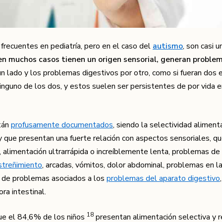
frecuentes en pediatría, pero en el caso del
autismo
, son casi u
en muchos casos tienen un origen sensorial, generan proble
n lado y los problemas digestivos por otro, como si fueran dos 
ninguno de los dos, y estos suelen ser persistentes de por vida 
tán
profusamente documentados
, siendo la selectividad aliment
 que presentan una fuerte relación con aspectos sensoriales, q
 alimentación ultrarrápida o increíblemente lenta, problemas de 
streñimiento
, arcadas, vómitos, dolor abdominal, problemas en l
era de problemas asociados a los
problemas del aparato digestivo
ra intestinal.
​18​
ue el 84,6% de los niños
presentan alimentación selectiva y 