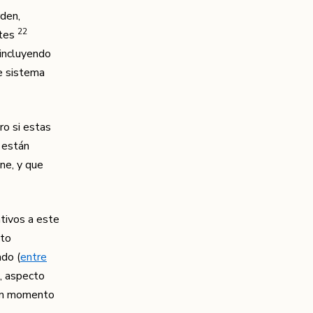
rden,
​22​
ntes
 incluyendo
se sistema
ro si estas
 están
ne, y que
ativos a este
cto
ado (
entre
z, aspecto
 un momento