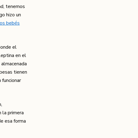
dad, tenemos
go hizo un
los bebés
donde el
leptina en el
sa almacenada
obesas tienen
 funcionar
,
 la primera
 de esa forma