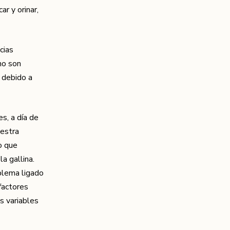
r y orinar,
cias
no son
 debido a
es, a día de
uestra
o que
a gallina.
blema ligado
 factores
s variables