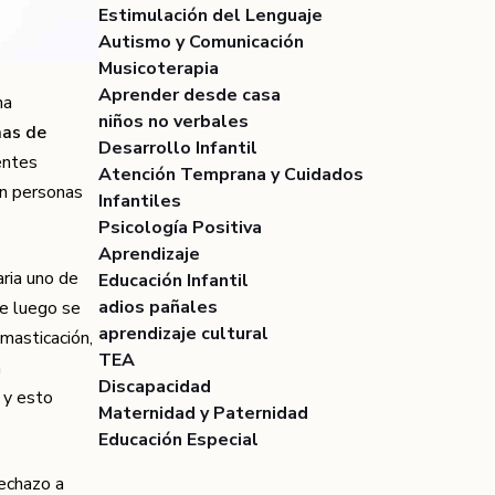
Estimulación del Lenguaje
Autismo y Comunicación
Musicoterapia
Aprender desde casa
na
niños no verbales
mas de
Desarrollo Infantil
entes
Atención Temprana y Cuidados
en personas
Infantiles
Psicología Positiva
Aprendizaje
aria uno de
Educación Infantil
adios pañales
ue luego se
aprendizaje cultural
masticación,
TEA
a
Discapacidad
, y esto
Maternidad y Paternidad
Educación Especial
rechazo a