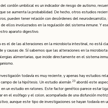
e del cordón umbilical es un indicador de riesgo de autismo, recue
o que se aumenta la probabilidad. De hecho, otros estudios recie
otros, pueden tener relación con desórdenes del neurodesarrollo,
s de ellos involucrados en la regulación del sistema inmune. Y e
estro aparato digestivo.
es el de las alteraciones en la microbiota intestinal, no está cla
de y causas de. Sí sabemos que las alteraciones en la microbiota
lergias alimentarias, que incide directamente en el sistema inmu
ganismo.
nvestigación todavía es muy reciente, y apenas hay estudios rel
​23​
el campo de la hipótesis. Un estudio alemán
abordó este aspe
 en un estudio en ratones. Este factor genético parece estar lig
lar en el esófago y el colon, acompañada de una disfunción motri
stivo, aunque este tipo de investigaciones se hayan todavía en