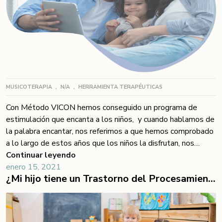
MUSICOTERAPIA
,
N/A
,
HERRAMIENTA TERAPÉUTICAS
Con Método VICON hemos conseguido un programa de
estimulación que encanta a los niños, y cuando hablamos de
la palabra encantar, nos referimos a que hemos comprobado
a lo largo de estos años que los niños la disfrutan, nos
quieren y nos buscan. Haciendo que gracias a todas esas
Continuar leyendo
consecuencias y variables, a través del método consigamos
enero 15, 2021
¿Mi hijo tiene un Trastorno del Procesamiento Sensorial?
un aprendizaje para siempre. Eso que muchas veces hemos
oído hablar de aprendizaje significativo, que no desaparece
porque es relevante para el niño. ¿Por qué el Método
VICON? En mi trayectoria profesional, he sufrido mucha