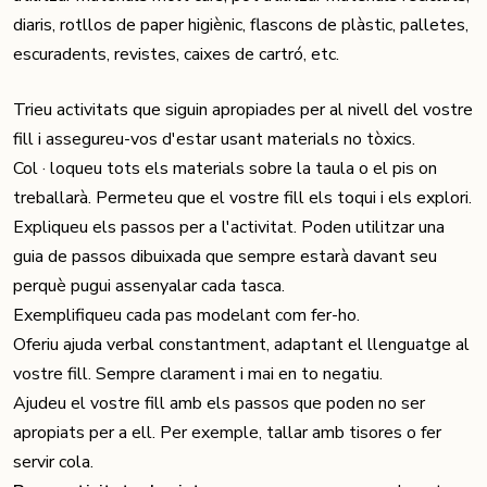
diaris, rotllos de paper higiènic, flascons de plàstic, palletes,
escuradents, revistes, caixes de cartró, etc.
Trieu activitats que siguin apropiades per al nivell del vostre
fill i assegureu-vos d'estar usant materials no tòxics.
Col · loqueu tots els materials sobre la taula o el pis on
treballarà. Permeteu que el vostre fill els toqui i els explori.
Expliqueu els passos per a l'activitat. Poden utilitzar una
guia de passos dibuixada que sempre estarà davant seu
perquè pugui assenyalar cada tasca.
Exemplifiqueu cada pas modelant com fer-ho.
Oferiu ajuda verbal constantment, adaptant el llenguatge al
vostre fill. Sempre clarament i mai en to negatiu.
Ajudeu el vostre fill amb els passos que poden no ser
apropiats per a ell. Per exemple, tallar amb tisores o fer
servir cola.