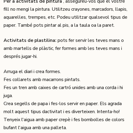
Per a activitats de pintura
, assegureu-vos que el vostre
fill no mengi la pintura. Utilitzeu crayones, marcadors, llapis,
aquarel·les, trempes, etc. Podeu utilitzar qualsevol tipus de
paper. També pots pintar al pis, a la taula oa la paret.
Activitats de plastilina:
pots fer servir les teves mans o
amb martells de plàstic, fer formes amb les teves mans i
després jugar-hi.
Arruga el diari i crea formes.
Fes collarets amb macarrons pintats.
Fes un tren amb caixes de cartró unides amb una corda i hi
juga.
Crea segells de papa i fes-los servir en paper. Els agrada
molt aquest tipus dactivitat i es diverteixen. Intenta-ho!
Tenyeix l'aigua amb paper crepè i fes bombolles de colors
bufant l'aigua amb una palleta.