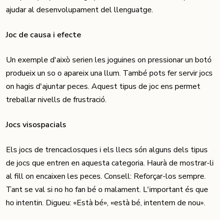
ajudar al desenvolupament del llenguatge.
Joc de causa i efecte
Un exemple d'això serien les joguines on pressionar un botó
produeix un so o apareix una llum. També pots fer servir jocs
on hagis d'ajuntar peces. Aquest tipus de joc ens permet
treballar nivells de frustració.
Jocs visospacials
Els jocs de trencaclosques i els llecs són alguns dels tipus
de jocs que entren en aquesta categoria. Haurà de mostrar-li
al fill on encaixen les peces. Consell: Reforçar-los sempre.
Tant se val si no ho fan bé o malament. L'important és que
ho intentin. Digueu: «Està bé», «està bé, intentem de nou».