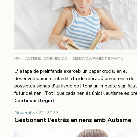
N/A
,
AUTISME I COMUNICACIÓ
,
DESENVOLUPAMENT INFANTIL
L' etapa de preinfància exerceix un paper crucial en el
desenvolupament infantil, i la identificació primerenca de
possibles signes d'autisme pot tenir un impacte significat
futur del nen . Tot i que cada nen és únic i l'autisme es p
de manera variada, hi ha senyals que els pares i cuidador
Continuar llegint
reconèixer durant la preinfància. En aquest article, explor
Novembre 21, 2023
aquests primers indicadors i brindarem informació sobre 
Gestionant l'estrès en nens amb Autisme
identificar-los de manera efectiva.s 1. Dificultats en la
comunicació social en la preinfància Els indicis d'autisme a