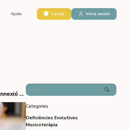
Català
Inicia sessió
Ajuda
Autisme i comunicació no verbal: Una connexió que has de conèixer
Categories
Deficiències Evolutives
Musicoteràpia