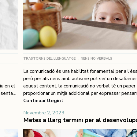
TRASTORNS DEL LLENGUATGE
,
NENS NO VERBALS
La comunicació és una habilitat fonamental per a l'és
però per als nens amb autisme pot ser un desafiamen
iu en el
aquest context, la comunicació no verbal té un paper
resenta
proporcionar un mitjà addicional per expressar pensa
s poden
emocions i necessitats. En aquest article, explorarem
Continuar llegint
arem
importància de la comunicació no verbal en nens amb 
Novembre 2, 2023
com
com la reben i la processen. Comunicació no verbal: M
les paraules La comunicació no verbal inclou una àmp
 la
expressions, gestos, postures, to de veu i expression