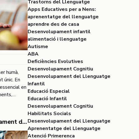
Trastorns del Llenguatge
Apps Educatives per a Nens:
aprenentatge del llenguatge
aprendre des de casa
Desenvolupament infantil
alimentació i llenguatge
Autisme
ABA
Deficiències Evolutives
Desenvolupament Cognitiu
ser humà,
Desenvolupament del Llenguatge
t únic. En
Infantil
 essencial en
Educació Especial
ments,
Educació Infantil
 la
Desenvolupament Cognitiu
autisme i
Habilitats Socials
és enllà de
Metes a llarg termini per al desenvolupament del teu fill amb Autisme: Estratègies per a un creixement positiu
Desenvolupament del Llenguatge
lia gamma d'
Aprenentatge del Llenguatge
s facials que
Atenció Primerenca