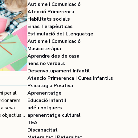
ls infants
Autisme i Comunicació
municació
Atenció Primerenca
ia crucial
Habilitats socials
La
Einas Terapèuticas
tre
Estimulació del Llenguatge
t ser
Autisme i Comunicació
aules poden
Musicoteràpia
 els nens
Aprendre des de casa
rbal? Pot
nens no verbals
dividuals de
Desenvolupament Infantil
 que poden
Atenció Primerenca i Cures Infantils
s nens amb
Psicologia Positiva
 Poden parar
i per al
Aprenentatge
m petits
orcionarem
Educació Infantil
al. Aquesta
la seva
adéu bolquers
municació no
s objectius
aprenentatge cultural
iaments en la
ats de
TEA
s nens amb
diàries i
Discapacitat
uadament els
s han de ser
Maternitat i Paternitat