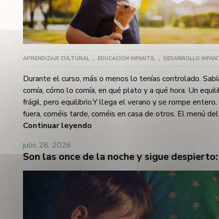
APRENDIZAJE CULTURAL
,
EDUCACIÓN INFANTIL
,
DESARROLLO INFAN
Durante el curso, más o menos lo tenías controlado. Sab
comía, cómo lo comía, en qué plato y a qué hora. Un equili
frágil, pero equilibrio.Y llega el verano y se rompe entero
fuera, coméis tarde, coméis en casa de otros. El menú del
chiringuito no tiene "lo suyo". La abuela ha hecho la comi
Continuar leyendo
cariño" y no la va a probar. Y encima, todo el mundo mirand
julio 28, 2026
entre el plato que no toca y la mesa que observa, pensan
que no come nada. Y encima ahora quedo yo como la madr
consiente."No es que sea caprichoso. Es que la comida en
todos los sentidos.Esto es lo que casi nadie entiende de 
selectividad alimentaria: comer no es solo comer. Comer e
oler, ver, notar la textura en la boca, el ruido que hace al 