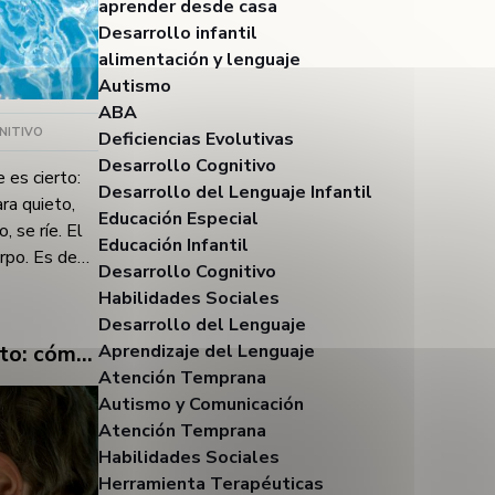
aprender desde casa
Desarrollo infantil
alimentación y lenguaje
Autismo
ABA
NITIVO
Deficiencias Evolutivas
Desarrollo Cognitivo
 es cierto:
Desarrollo del Lenguaje Infantil
ra quieto,
Educación Especial
, se ríe. El
Educación Infantil
erpo. Es de
Desarrollo Cognitivo
a paz.Y a la
Habilidades Sociales
 que si se
Desarrollo del Lenguaje
o. Que no
Los abuelos, la cuidadora, el campamento: cómo lograr que todos remen en la misma dirección este verano
Aprendizaje del Lenguaje
mpo. Y este
Atención Temprana
ridad,
Autismo y Comunicación
ue importa:
Atención Temprana
 alto de
Habilidades Sociales
hos se
Herramienta Terapéuticas