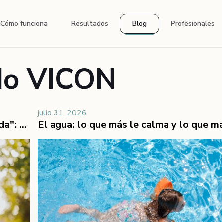
Cómo funciona
Resultados
Blog
Profesionales
do VICON
julio 31, 2026
Helados, chiringuitos y "es que no come nada": comer en verano cuando la comida ya era un problema