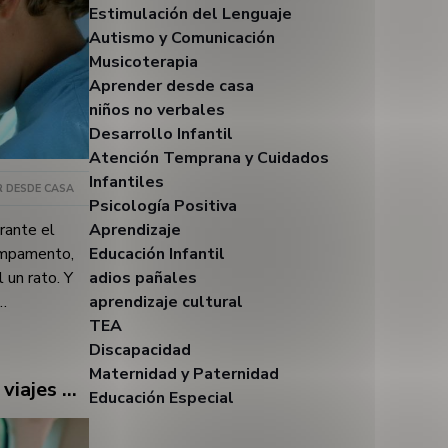
a, y muchos
Estimulación del Lenguaje
to.No te lo
Autismo y Comunicación
n artículo de
Musicoterapia
as:Vigilancia
Aprender desde casa
ignifica, en
niños no verbales
amiliar junto
Desarrollo Infantil
po. En voz
Atención Temprana y Cuidados
 puertas con
Infantiles
 DESDE CASA
 barrera no
Psicología Positiva
. No es solo
rante el
Aprendizaje
gar al borde.
ampamento,
Educación Infantil
o manguitos,
 un rato. Y
adios pañales
que lo
aprendizaje cultural
un sitio
ue quiere",
TEA
cercana.
lleva de una
Discapacidad
s disfrutar.Y
 tanto
Maternidad y Paternidad
á seguro, el
Tres horas de coche: cómo convertir los viajes de verano en lenguaje (sin que parezca una terapia)
ano. Y tiene
Educación Especial
e del
 es la
emperatura,
s de una