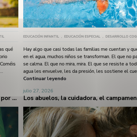
TIL
EDUCACIÓN INFANTIL
,
EDUCACIÓN ESPECIAL
,
DESARROLLO COG
ías qué
Hay algo que casi todas las familias me cuentan y que
brio
en el agua, muchos niños se transforman. El que no pa
. Coméis
se calma. El que no mira, mira. El que se resiste a todo
agua les envuelve, les da presión, les sostiene el cu
da "con
los pocos lugares donde su sistema nervioso encuentr
Continuar leyendo
o.Y tú,
vez, el agua es lo que más miedo te da. Porque sabes
julio 27, 2026
do: "Es
despista un segundo, se lanza. Que no mide el peligr
Son las once de la noche y sigue despierto: por qué el verano descoloca el sueño (y cómo recuperarlo)
e que le
pediría ayuda.Las dos cosas son verdad al mismo tie
tra por
verano tienes que gestionarlas juntas.Primero la segu
la
porque no se negociaVoy a ser muy directa aquí, porq
s tocar,
los niños con autismo tienen un riesgo especialmente
masticar,
ahogamiento. Por dos razones que se combinan: muc