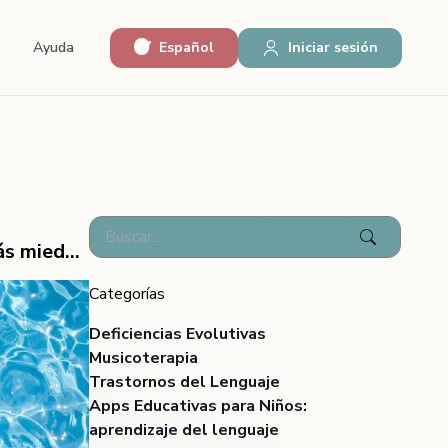
Español
Iniciar sesión
Ayuda
El agua: lo que más le calma y lo que más miedo te da
Categorías
Deficiencias Evolutivas
Musicoterapia
Trastornos del Lenguaje
Apps Educativas para Niños:
aprendizaje del lenguaje